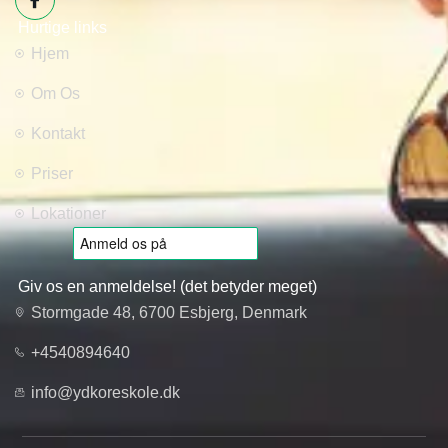
Hurtige links
Hjem
Om Os
Kontakt
Priser
Lokationer
Giv os en anmeldelse! (det betyder meget)
Stormgade 48, 6700 Esbjerg, Denmark
+4540894640
info@ydkoreskole.dk