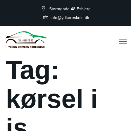
Stormgade 48 Esbjerg
info@ydkoreskole.dk
Tag:
kørsel i
is