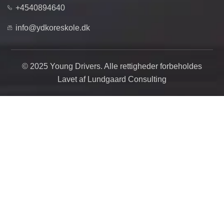
+4540894640
info@ydkoreskole.dk
© 2025 Young Drivers. Alle rettigheder forbeholdes
Lavet af Lundgaard Consulting