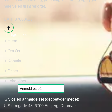
hele vejen til kørekortet.
CVR:
37803626
Hurtige links
Hjem
Om Os
Kontakt
Priser
Lokationer
Giv os en anmeldelse! (det betyder meget)
Stormgade 48, 6700 Esbjerg, Denmark