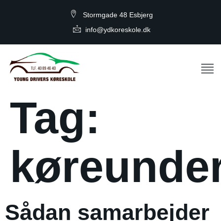
Stormgade 48 Esbjerg
info@ydkoreskole.dk
Tag:
køreunder
Sådan samarbejder