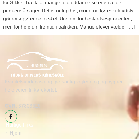
for Sikker Trafik, at mangelfuld uddannelse er en af de
primære årsager. Det er netop her, moderne køreskoleudstyr
gør en afgørende forskel ikke blot for beståelsesprocenten,
men for hele din fremtid i trafikken. Mange elever vælger […]
Kvalitetsundervisning, personlig vejledning og tryghed
hele vejen til kørekortet.
CVR:
37803626
Hurtige links
Hjem