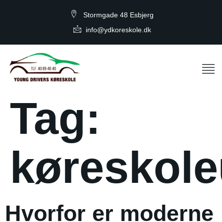
Stormgade 48 Esbjerg
info@ydkoreskole.dk
Tag:
køreskole
Hvorfor er moderne