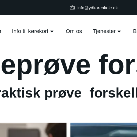
info@ydkoreskole.dk
m
Info til kørekort
Om os
Tjenester
B
eprøve for
raktisk prøve forskel