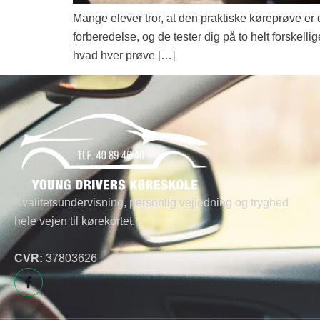
Mange elever tror, at den praktiske køreprøve er 
forberedelse, og de tester dig på to helt forskell
hvad hver prøve […]
Kvalitetsundervisning, personlig vejledning og tryghed
hele vejen til kørekortet.
CVR:
37803626