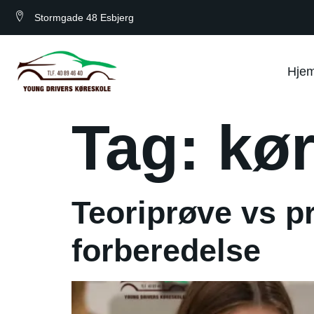
Stormgade 48 Esbjerg
Hje
Tag:
kør
Teoriprøve vs p
forberedelse