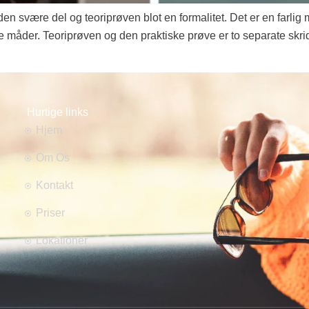
den svære del og teoriprøven blot en formalitet. Det er en farli
ige måder. Teoriprøven og den praktiske prøve er to separate skri
Hurtige links
Hjem
Om Os
Kontakt
Priser
Lokationer