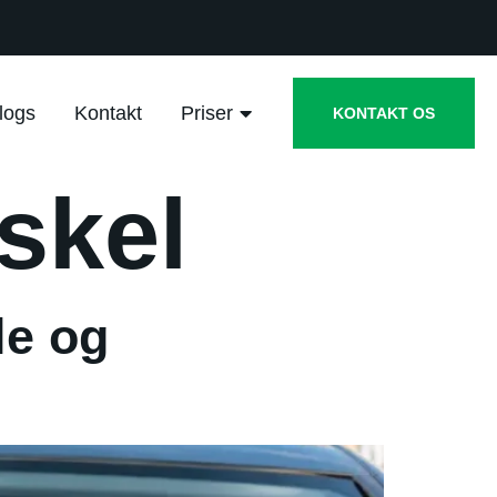
logs
Kontakt
Priser
KONTAKT OS
skel
le og