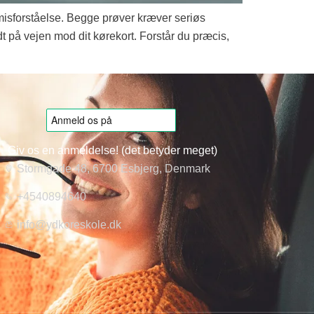
g misforståelse. Begge prøver kræver seriøs
dt på vejen mod dit kørekort. Forstår du præcis,
Giv os en anmeldelse! (det betyder meget)
Stormgade 48, 6700 Esbjerg, Denmark
+4540894640
info@ydkoreskole.dk