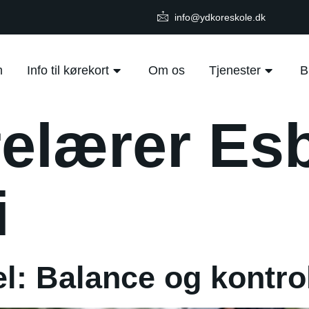
info@ydkoreskole.dk
m
Info til kørekort
Om os
Tjenester
B
elærer Es
i
l: Balance og kontro