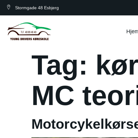
Stormgade 48 Esbjerg
Hje
Tag:
kør
MC teor
Motorcykelkørse