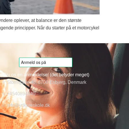
dere oplever, at balance er den største
ggende principper. Når du starter på et motorcykel
Giv os en anmeldelse! (det betyder meget)
Stormgade 48, 6700 Esbjerg, Denmark
+4540894640
info@ydkoreskole.dk