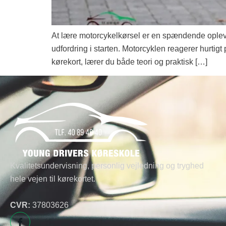
At lære motorcykelkørsel er en spændende opleve
udfordring i starten. Motorcyklen reagerer hurtigt
kørekort, lærer du både teori og praktisk […]
Kvalitetsundervisning, personlig vejledning og tryghed
hele vejen til kørekortet.
CVR:
37803626