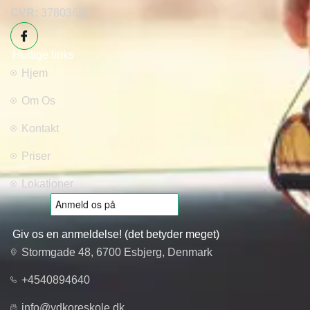
CVR:
37803626
Hurtige links
Hjem
Om Os
Kontakt
Priser
Lokationer
Giv os en anmeldelse! (det betyder meget)
Stormgade 48, 6700 Esbjerg, Denmark
+4540894640
info@ydkoreskole.dk