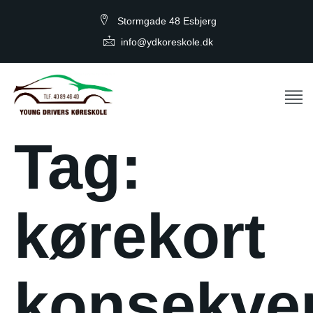
Stormgade 48 Esbjerg
info@ydkoreskole.dk
Tag:
kørekort
konsekve