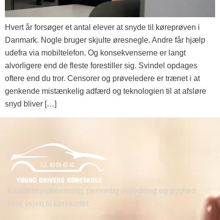
Hvert år forsøger et antal elever at snyde til køreprøven i
Danmark. Nogle bruger skjulte øresnegle. Andre får hjælp
udefra via mobiltelefon. Og konsekvenserne er langt
alvorligere end de fleste forestiller sig. Svindel opdages
oftere end du tror. Censorer og prøveledere er trænet i at
genkende mistænkelig adfærd og teknologien til at afsløre
snyd bliver […]
Kvalitetsundervisning, personlig vejledning og tryghed
hele vejen til kørekortet.