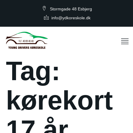
Stormgade 48 Esbjerg
info@ydkoreskole.dk
Tag:
kørekort
17 år