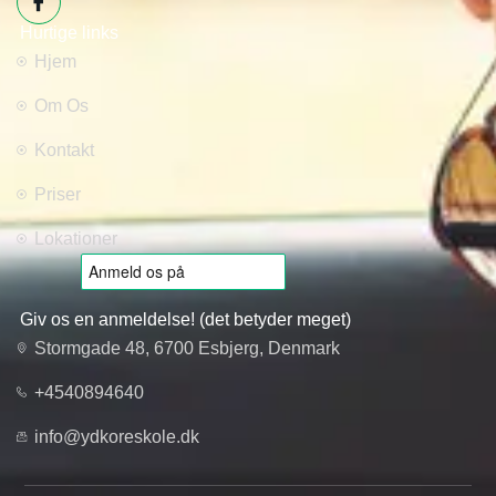
Hurtige links
Hjem
Om Os
Kontakt
Priser
Lokationer
Giv os en anmeldelse! (det betyder meget)
Stormgade 48, 6700 Esbjerg, Denmark
+4540894640
info@ydkoreskole.dk