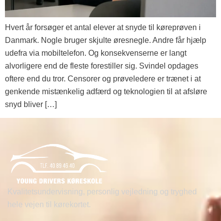
Hvert år forsøger et antal elever at snyde til køreprøven i
Danmark. Nogle bruger skjulte øresnegle. Andre får hjælp
udefra via mobiltelefon. Og konsekvenserne er langt
alvorligere end de fleste forestiller sig. Svindel opdages
oftere end du tror. Censorer og prøveledere er trænet i at
genkende mistænkelig adfærd og teknologien til at afsløre
snyd bliver […]
Kvalitetsundervisning, personlig vejledning og tryghed
hele vejen til kørekortet.