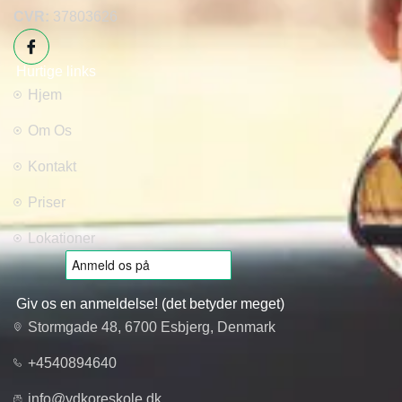
CVR:
37803626
Hurtige links
Hjem
Om Os
Kontakt
Priser
Lokationer
Giv os en anmeldelse! (det betyder meget)
Stormgade 48, 6700 Esbjerg, Denmark
+4540894640
info@ydkoreskole.dk