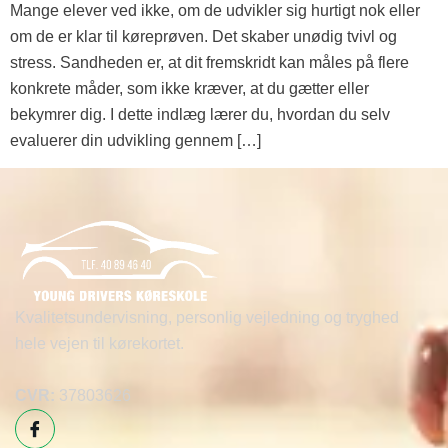
Mange elever ved ikke, om de udvikler sig hurtigt nok eller
om de er klar til køreprøven. Det skaber unødig tvivl og
stress. Sandheden er, at dit fremskridt kan måles på flere
konkrete måder, som ikke kræver, at du gætter eller
bekymrer dig. I dette indlæg lærer du, hvordan du selv
evaluerer din udvikling gennem […]
Kvalitetsundervisning, personlig vejledning og tryghed
hele vejen til kørekortet.
CVR:
37803626