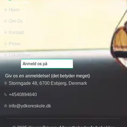
Hurtige links
Hjem
Om Os
Kontakt
Priser
Lokationer
Giv os en anmeldelse! (det betyder meget)
Stormgade 48, 6700 Esbjerg, Denmark
+4540894640
info@ydkoreskole.dk