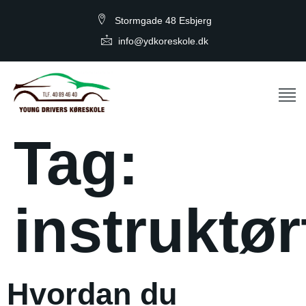
Stormgade 48 Esbjerg
info@ydkoreskole.dk
Tag:
instruktø
Hvordan du