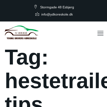
Stormgade 48 Esbjerg
info@ydkoreskole.dk
Tag:
hestetrail
tips