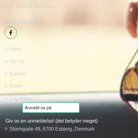
hele vejen til kørekortet.
CVR:
37803626
Hurtige links
Hjem
Om Os
Kontakt
Priser
Lokationer
Giv os en anmeldelse! (det betyder meget)
Stormgade 48, 6700 Esbjerg, Denmark