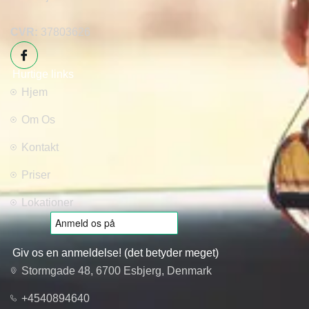
CVR:
37803626
Hurtige links
Hjem
Om Os
Kontakt
Priser
Lokationer
Giv os en anmeldelse! (det betyder meget)
Stormgade 48, 6700 Esbjerg, Denmark
+4540894640