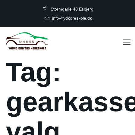
Stormgade 48 Esbjerg
info@ydkoreskole.dk
Tag:
gearkass
valg