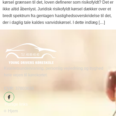
kørsel grænsen til det, loven definerer som risikofyldt? Det er
ikke altid åbenlyst. Juridisk risikofyldt kørsel dækker over et
bredt spektrum fra gentagen hastighedsoverskridelse til det,
der i daglig tale kaldes vanvidskørsel. I dette indlæg […]
Kvalitetsundervisning, personlig vejledning og tryghed
hele vejen til kørekortet.
CVR:
37803626
Hurtige links
Hjem