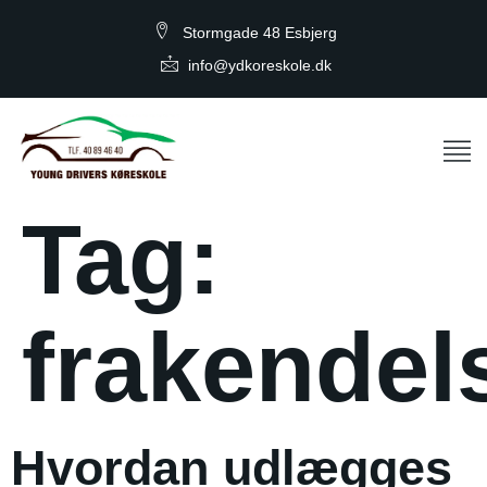
Stormgade 48 Esbjerg
info@ydkoreskole.dk
Tag:
frakendel
Hvordan udlægges