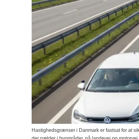
Hastighedsgrænser i Danmark er fastsat for at sikr
der gælder i byområder, på landevej og motorvej,