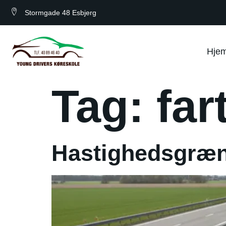
Stormgade 48 Esbjerg
Hje
Tag:
far
Hastighedsgræn