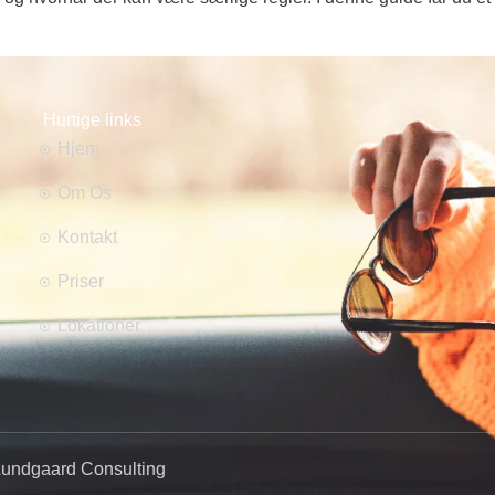
Hurtige links
Hjem
Om Os
Kontakt
Priser
Lokationer
Lundgaard Consulting