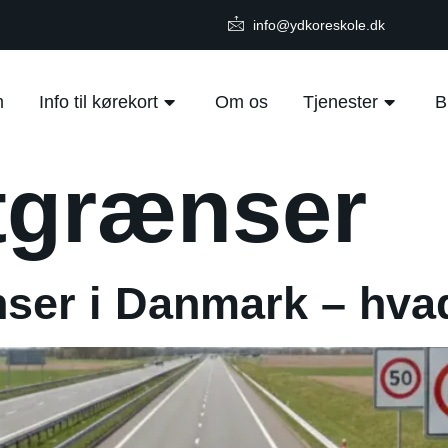
info@ydkoreskole.dk
m
Info til kørekort
Om os
Tjenester
B
tgrænser
ser i Danmark – hva