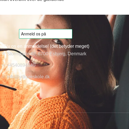
Giv os en anmeldelse! (det betyder meget)
Stormgade 48, 6700 Esbjerg, Denmark
+4540894640
info@ydkoreskole.dk