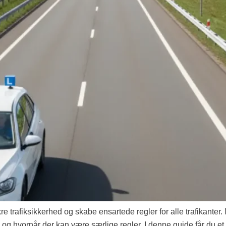
e trafiksikkerhed og skabe ensartede regler for alle trafikanter.
 og hvornår der kan være særlige regler. I denne guide får du et