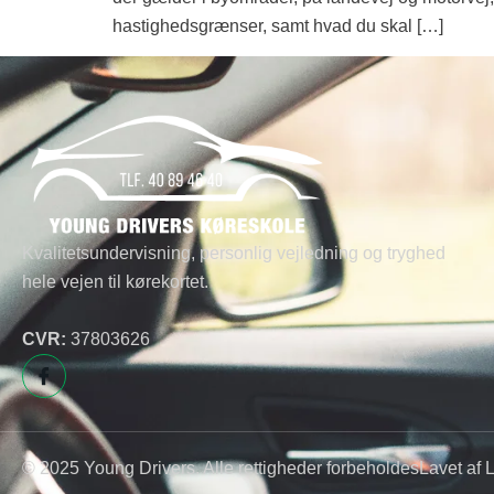
hastighedsgrænser, samt hvad du skal […]
Kvalitetsundervisning, personlig vejledning og tryghed
hele vejen til kørekortet.
CVR:
37803626
© 2025 Young Drivers. Alle rettigheder forbeholdes
Lavet af 