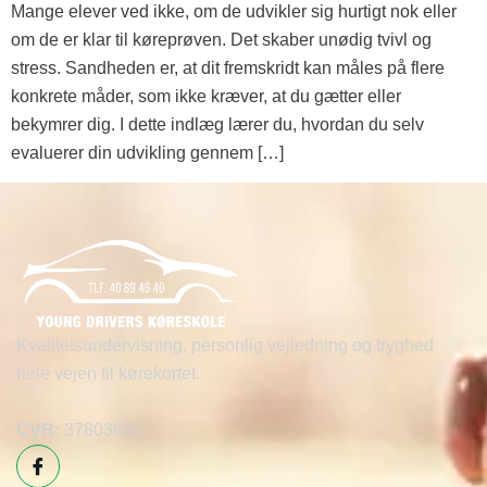
Mange elever ved ikke, om de udvikler sig hurtigt nok eller
om de er klar til køreprøven. Det skaber unødig tvivl og
stress. Sandheden er, at dit fremskridt kan måles på flere
konkrete måder, som ikke kræver, at du gætter eller
bekymrer dig. I dette indlæg lærer du, hvordan du selv
evaluerer din udvikling gennem […]
Kvalitetsundervisning, personlig vejledning og tryghed
hele vejen til kørekortet.
CVR:
37803626