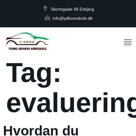
Stormgade 48 Esbjerg
info@ydkoreskole.dk
Tag:
evaluerin
Hvordan du