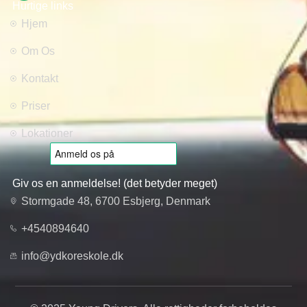
Hurtige links
Hjem
Om Os
Kontakt
Priser
Lokationer
Giv os en anmeldelse! (det betyder meget)
Stormgade 48, 6700 Esbjerg, Denmark
+4540894640
info@ydkoreskole.dk