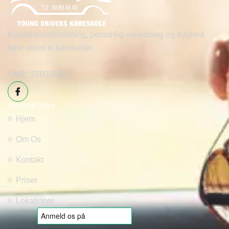
Kvalitetsundervisning, personlig vejledning og tryghed
hele vejen til kørekortet.
CVR:
37803626
Hurtige links
Hjem
Om Os
Kontakt
Priser
Lokationer