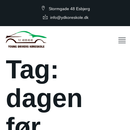
Stormgade 48 Esbjerg
info@ydkoreskole.dk
Tag:
dagen
før