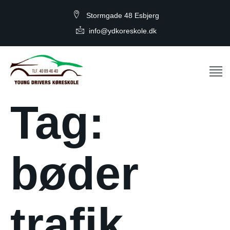
Stormgade 48 Esbjerg
info@ydkoreskole.dk
Tag:
bøder
trafik