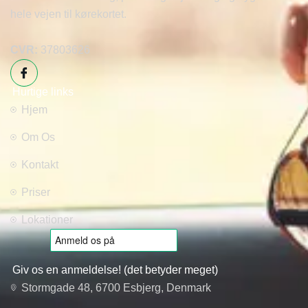
hele vejen til kørekortet.
CVR:
37803626
Hurtige links
Hjem
Om Os
Kontakt
Priser
Lokationer
Giv os en anmeldelse! (det betyder meget)
Stormgade 48, 6700 Esbjerg, Denmark