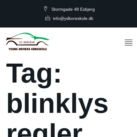
Stormgade 48 Esbjerg
info@ydkoreskole.dk
Tag:
blinklys
regler