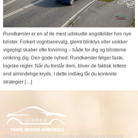
Rundkørsler er en af de mest udskudte angstkilder hos nye
bilister. Forkert vognbanevalg, glemt blinklys eller usikker
vigepligt skaber ofte forvirring – både for dig og bilisterne
omkring dig. Den gode nyhed: Rundkørsler følger faste,
logiske regler. Når du forstår dem, bliver de faktisk lettere
end almindelige kryds. I dette indlæg får du konkrete
strategier […]
Kvalitetsundervisning, personlig vejledning og tryghed