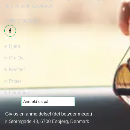
hele vejen til kørekortet.
CVR:
37803626
Hurtige links
Hjem
Om Os
Kontakt
Priser
Lokationer
Giv os en anmeldelse! (det betyder meget)
Stormgade 48, 6700 Esbjerg, Denmark