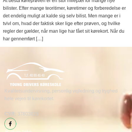
At bestå køreprøven er en stor milepæl for mange nye
bilister. Efter mange teoritimer, køretimer og forberedelse er
det endelig muligt at kalde sig selv bilist. Men mange er i
tvivl om, hvad der faktisk sker lige efter prøven, og hvilke
regler der gælder, når man lige har fået sit kørekort. Når du
har gennemført […]
Kvalitetsundervisning, personlig vejledning og tryghed
hele vejen til kørekortet.
CVR:
37803626
Hurtige links