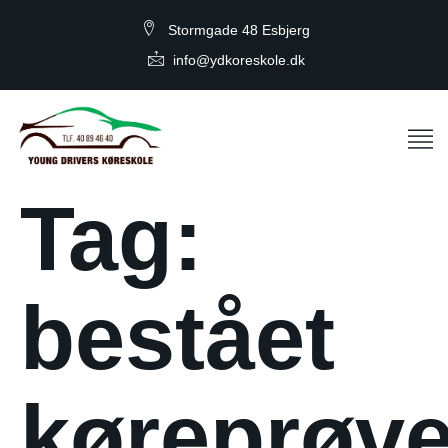
Stormgade 48 Esbjerg
info@ydkoreskole.dk
Tag:
bestået
køreprøv