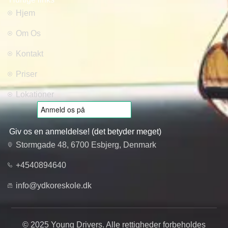
Hjem
Om Os
Kontakt
Priser
Lokationer
Giv os en anmeldelse! (det betyder meget)
Stormgade 48, 6700 Esbjerg, Denmark
+4540894640
info@ydkoreskole.dk
© 2025 Young Drivers. Alle rettigheder forbeholdes