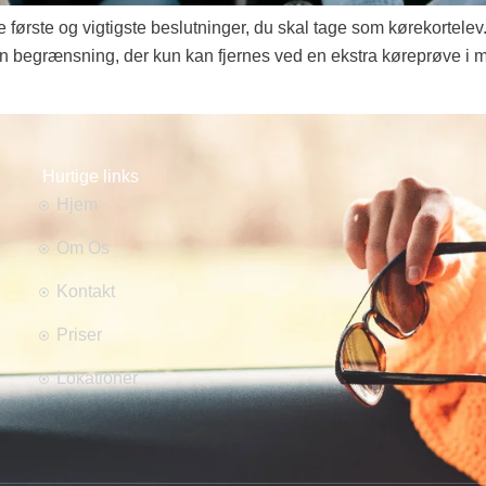
første og vigtigste beslutninger, du skal tage som kørekortelev
n begrænsning, der kun kan fjernes ved en ekstra køreprøve i man
Hurtige links
Hjem
Om Os
Kontakt
Priser
Lokationer