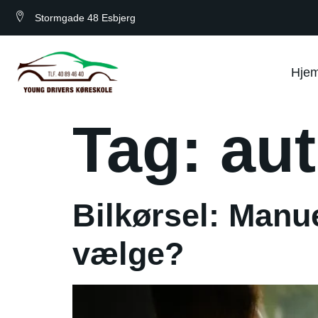
Stormgade 48 Esbjerg
Hje
Tag:
aut
Bilkørsel: Manu
vælge?