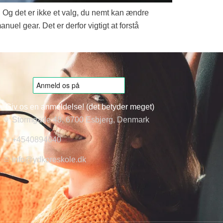
. Og det er ikke et valg, du nemt kan ændre
uel gear. Det er derfor vigtigt at forstå
Giv os en anmeldelse! (det betyder meget)
Stormgade 48, 6700 Esbjerg, Denmark
+4540894640
info@ydkoreskole.dk