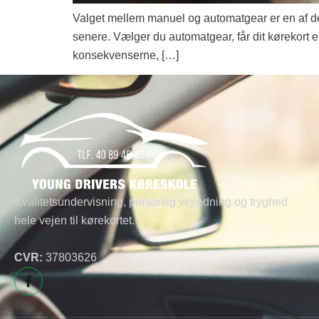
Valget mellem manuel og automatgear er en af de 
senere. Vælger du automatgear, får dit kørekort e
konsekvenserne, […]
Kvalitetsundervisning, personlig vejledning og tryghed
hele vejen til kørekortet.
CVR:
37803626