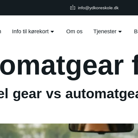
info@ydkoreskole.dk
m
Info til kørekort
Om os
Tjenester
B
omatgear 
el gear vs automatge