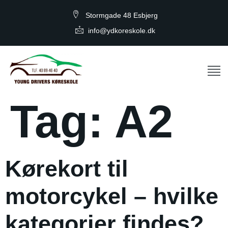
Stormgade 48 Esbjerg
info@ydkoreskole.dk
Tag:
A2
Kørekort til
motorcykel – hvilke
kategorier findes?