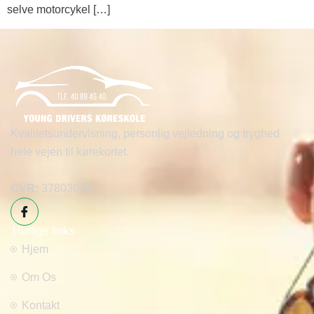
selve motorcykel […]
Kvalitetsundervisning, personlig vejledning og tryghed
hele vejen til kørekortet.
CVR:
37803626
Hurtige links
Hjem
Om Os
Kontakt