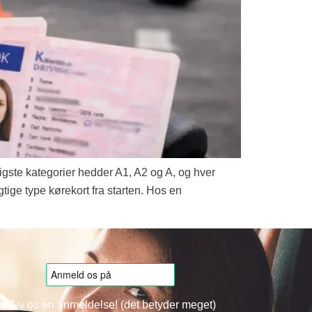
gtigste kategorier hedder A1, A2 og A, og hver
gtige type kørekort fra starten. Hos en
Giv os en anmeldelse! (det betyder meget)