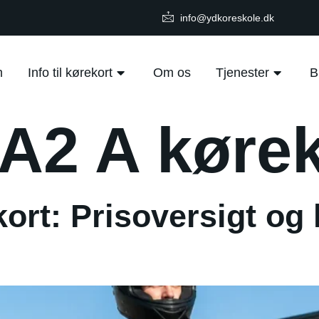
info@ydkoreskole.dk
m
Info til kørekort
Om os
Tjenester
B
A2 A kørek
ort: Prisoversigt og 