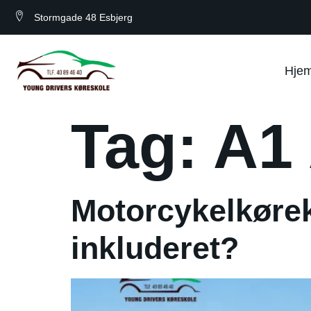
Stormgade 48 Esbjerg
Hje
Tag:
A1 
Motorcykelkørek
inkluderet?