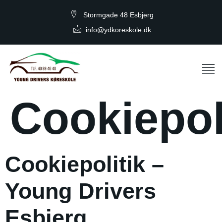
Stormgade 48 Esbjerg
info@ydkoreskole.dk
Cookiepol
Cookiepolitik –
Young Drivers
Esbjerg