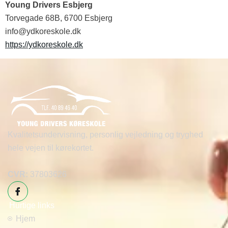
Young Drivers Esbjerg
Torvegade 68B, 6700 Esbjerg
info@ydkoreskole.dk
https://ydkoreskole.dk
Kvalitetsundervisning, personlig vejledning og tryghed
hele vejen til kørekortet.
CVR:
37803626
Hurtige links
Hjem