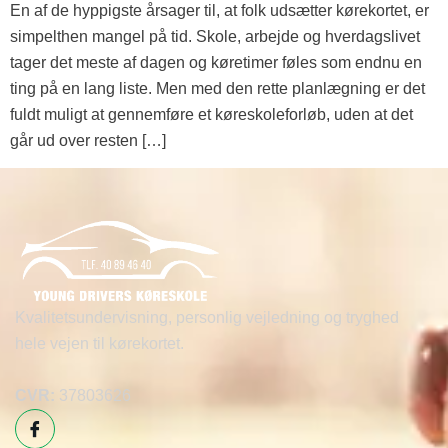
En af de hyppigste årsager til, at folk udsætter kørekortet, er
simpelthen mangel på tid. Skole, arbejde og hverdagslivet
tager det meste af dagen og køretimer føles som endnu en
ting på en lang liste. Men med den rette planlægning er det
fuldt muligt at gennemføre et køreskoleforløb, uden at det
går ud over resten […]
Kvalitetsundervisning, personlig vejledning og tryghed
hele vejen til kørekortet.
CVR:
37803626