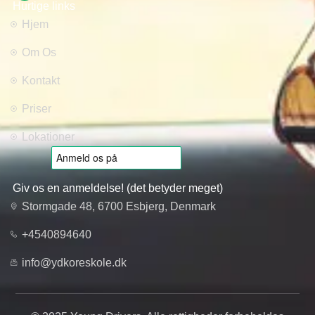
Hurtige links
Hjem
Om Os
Kontakt
Priser
Lokationer
Giv os en anmeldelse! (det betyder meget)
Stormgade 48, 6700 Esbjerg, Denmark
+4540894640
info@ydkoreskole.dk