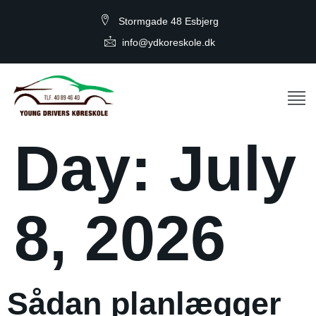
Stormgade 48 Esbjerg
info@ydkoreskole.dk
Day:
July
8, 2026
Sådan planlægger